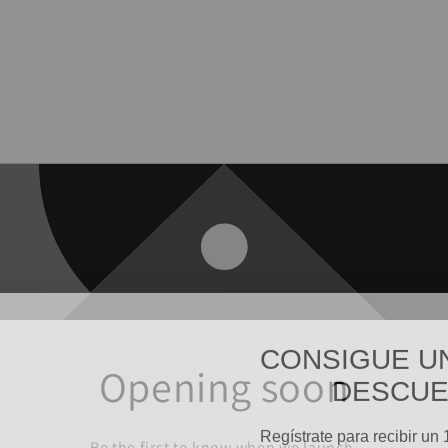
CONSIGUE UN
Opening soon
DESCU
Regístrate para recibir un
en tu primer pedido y ac
Be the first to know when we launch.