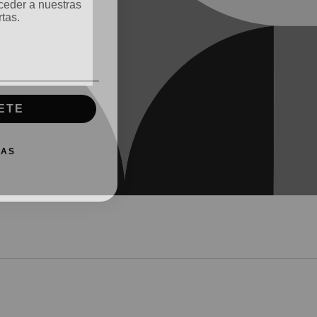
tas.
ETE
IAS